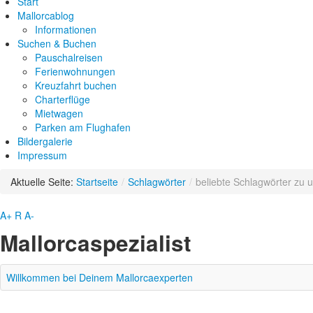
Start
Mallorcablog
Informationen
Suchen & Buchen
Pauschalreisen
Ferienwohnungen
Kreuzfahrt buchen
Charterflüge
Mietwagen
Parken am Flughafen
Bildergalerie
Impressum
Aktuelle Seite:
Startseite
/
Schlagwörter
/
beliebte Schlagwörter zu u
A+
R
A-
Mallorcaspezialist
Willkommen bei Deinem Mallorcaexperten