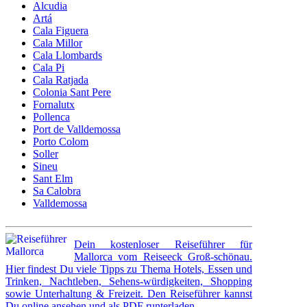
Alcudia
Artá
Cala Figuera
Cala Millor
Cala Llombards
Cala Pi
Cala Ratjada
Colonia Sant Pere
Fornalutx
Pollenca
Port de Valldemossa
Porto Colom
Soller
Sineu
Sant Elm
Sa Calobra
Valldemossa
Dein kostenloser Reiseführer für
Mallorca vom Reiseeck Groß-schönau.
Hier findest Du viele Tipps zu Thema Hotels, Essen und
Trinken, Nachtleben, Sehens-würdigkeiten, Shopping
sowie Unterhaltung & Freizeit. Den Reiseführer kannst
Du online ansehen und als PDF runterladen.