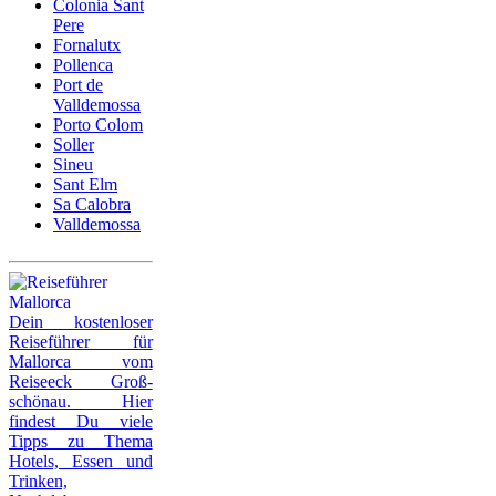
Colonia Sant
Pere
Fornalutx
Pollenca
Port de
Valldemossa
Porto Colom
Soller
Sineu
Sant Elm
Sa Calobra
Valldemossa
Dein kostenloser
Reiseführer für
Mallorca vom
Reiseeck Groß-
schönau. Hier
findest Du viele
Tipps zu Thema
Hotels, Essen und
Trinken,