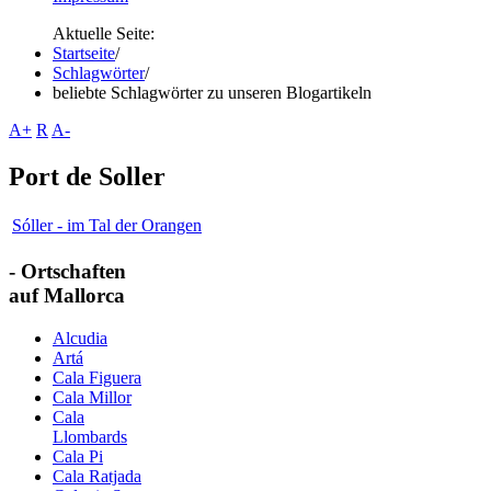
Aktuelle Seite:
Startseite
/
Schlagwörter
/
beliebte Schlagwörter zu unseren Blogartikeln
A+
R
A-
Port de Soller
Sóller - im Tal der Orangen
- Ortschaften
auf Mallorca
Alcudia
Artá
Cala Figuera
Cala Millor
Cala
Llombards
Cala Pi
Cala Ratjada