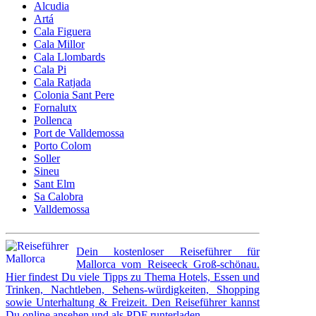
Alcudia
Artá
Cala Figuera
Cala Millor
Cala Llombards
Cala Pi
Cala Ratjada
Colonia Sant Pere
Fornalutx
Pollenca
Port de Valldemossa
Porto Colom
Soller
Sineu
Sant Elm
Sa Calobra
Valldemossa
Dein kostenloser Reiseführer für
Mallorca vom Reiseeck Groß-schönau.
Hier findest Du viele Tipps zu Thema Hotels, Essen und
Trinken, Nachtleben, Sehens-würdigkeiten, Shopping
sowie Unterhaltung & Freizeit. Den Reiseführer kannst
Du online ansehen und als PDF runterladen.