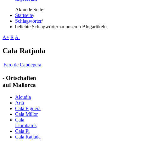
Aktuelle Seite:
Startseite
/
Schlagwörter
/
beliebte Schlagwörter zu unseren Blogartikeln
A+
R
A-
Cala Ratjada
Faro de Capdepera
- Ortschaften
auf Mallorca
Alcudia
Artá
Cala Figuera
Cala Millor
Cala
Llombards
Cala Pi
Cala Ratjada