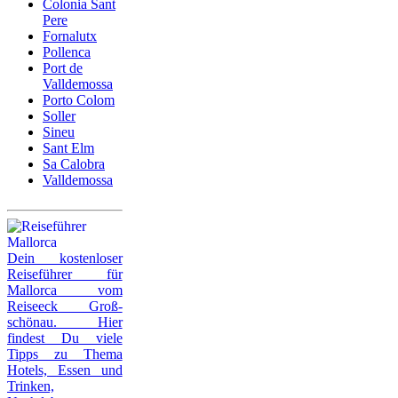
Colonia Sant
Pere
Fornalutx
Pollenca
Port de
Valldemossa
Porto Colom
Soller
Sineu
Sant Elm
Sa Calobra
Valldemossa
Dein kostenloser
Reiseführer für
Mallorca vom
Reiseeck Groß-
schönau. Hier
findest Du viele
Tipps zu Thema
Hotels, Essen und
Trinken,